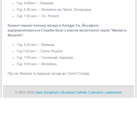
Год. 6:00веч. – Вервиця
Год. 6:30 веч. – Молебень до Пресв. Богородиці
Год. 7:00 веч. – Св. Літургія
Кожної першої пятниці місяця в Катедрі Св. Йосафата
відправлятимуться Служби Божі з участю молитовної групи "Матері в
Молитві".
Год. 6:30 веч. – Вервиця
Год.7:00 веч. – Свята Літургія
Год. 7:50 веч. – Суплікація, Адорація
Год. 9:00 веч. – Молебень
Під час Вервиці та Адорації нагода до Святої Сповіді.
© 2012-2026
Saint Josaphat's Ukrainian Catholic Cathedral
|
webmaster