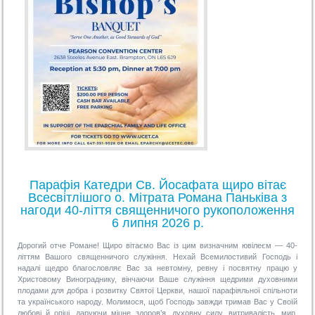
Парафія Катедри Св. Йосафата щиро вітає
Всесвітлішого о. Мітрата Романа Паньківа з
нагоди 40-ліття священничого рукоположення
6 липня 2026 р.
Дорогий отче Романе! Щиро вітаємо Вас із цим визначним ювілеєм — 40-
літтям Вашого священничого служіння. Нехай Всемилостивий Господь і
надалі щедро благословляє Вас за невтомну, ревну і посвятну працю у
Христовому Винограднику, вінчаючи Ваше служіння щедрими духовними
плодами для добра і розвитку Святої Церкви, нашої парафіяльної спільноти
та українського народу. Молимося, щоб Господь завжди тримав Вас у Своїй
любові й опіці, даруючи міцне здоров’я, духовну силу, витривалість, мир,