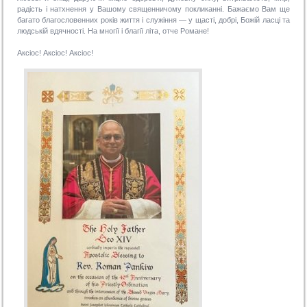
радість і натхнення у Вашому священничому покликанні. Бажаємо Вам ще
багато благословенних років життя і служіння — у щасті, добрі, Божій ласці та
людській вдячності. На многії і благії літа, отче Романе!
Аксіос! Аксіос! Аксіос!